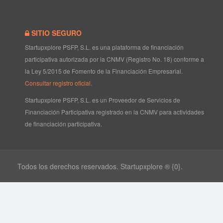
SITIO SEGURO
Startupxplore PSFP, S.L. es una plataforma de financiación
participativa autorizada por la CNMV (Registro No. 18) conforme a
la Ley 5/2015 de Fomento de la Financiación Empresarial.
Consultar registro oficial
.
Startupxplore PSFP, S.L. es un Proveedor de Servicios de
Financiación Participativa registrado en la CNMV para actividades
de financiación participativa.
Todos los derechos reservados. Startupxplore ® {0}.