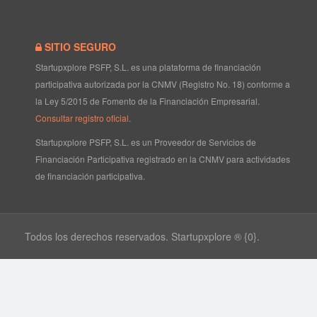
SITIO SEGURO
Startupxplore PSFP, S.L. es una plataforma de financiación
participativa autorizada por la CNMV (Registro No. 18) conforme a
la Ley 5/2015 de Fomento de la Financiación Empresarial.
Consultar registro oficial
.
Startupxplore PSFP, S.L. es un Proveedor de Servicios de
Financiación Participativa registrado en la CNMV para actividades
de financiación participativa.
Todos los derechos reservados. Startupxplore ® {0}.