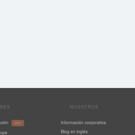
ONES
NOSOTROS
ación
Información corporativa
NEW
Blog en inglés
rtups