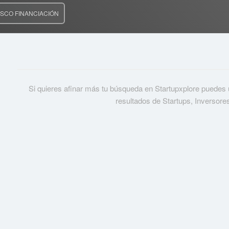
SCO FINANCIACIÓN
Si quieres afinar más tu búsqueda en Startupxplore puedes usa
resultados de Startups, Inversore