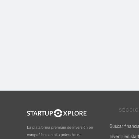
SECCI
Buscar financi
La plataforma premium de inversión en
compañías con alto potencial de
Invertir en sta