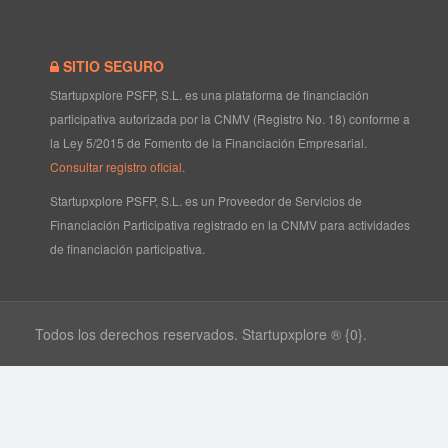
SITIO SEGURO
Startupxplore PSFP, S.L. es una plataforma de financiación
participativa autorizada por la CNMV (Registro No. 18) conforme a
la Ley 5/2015 de Fomento de la Financiación Empresarial.
Consultar registro oficial
.
Startupxplore PSFP, S.L. es un Proveedor de Servicios de
Financiación Participativa registrado en la CNMV para actividades
de financiación participativa.
Todos los derechos reservados. Startupxplore ® {0}.