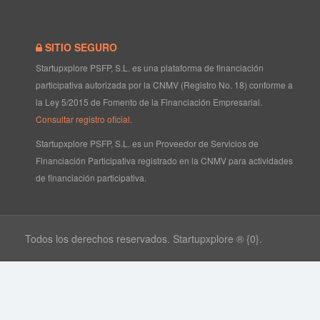
SITIO SEGURO
Startupxplore PSFP, S.L. es una plataforma de financiación
participativa autorizada por la CNMV (Registro No. 18) conforme a
la Ley 5/2015 de Fomento de la Financiación Empresarial.
Consultar registro oficial
.
Startupxplore PSFP, S.L. es un Proveedor de Servicios de
Financiación Participativa registrado en la CNMV para actividades
de financiación participativa.
Todos los derechos reservados. Startupxplore ® {0}.