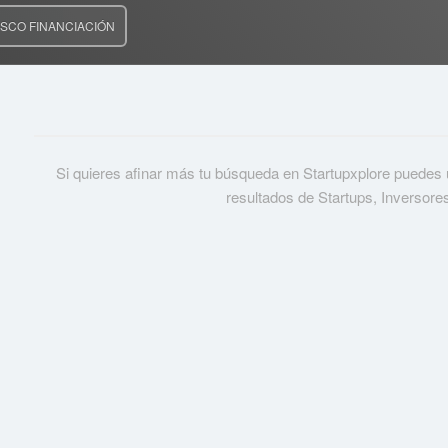
SCO FINANCIACIÓN
Si quieres afinar más tu búsqueda en Startupxplore puedes usa
resultados de Startups, Inversore