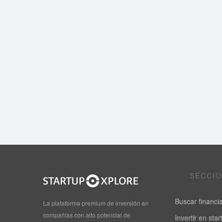
SECCI
Buscar financi
La plataforma premium de inversión en
compañías con alto potencial de
Invertir en sta