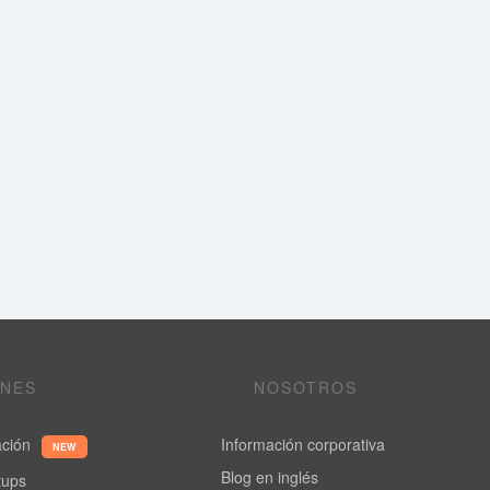
ONES
NOSOTROS
ación
Información corporativa
NEW
Blog en inglés
rtups