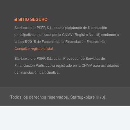
SITIO SEGURO
Startupxplore PSFP, S.L. es una plataforma de financiación
participativa autorizada por la CNMV (Registro No. 18) conforme a
la Ley 5/2015 de Fomento de la Financiación Empresarial.
Consultar registro oficial
.
Startupxplore PSFP, S.L. es un Proveedor de Servicios de
Financiación Participativa registrado en la CNMV para actividades
de financiación participativa.
Todos los derechos reservados. Startupxplore ® {0}.