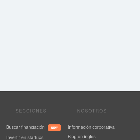
SECCIONES
NOSOTROS
Buscar financiación
Información corporativa
NEW
Blog en inglés
Invertir en startups