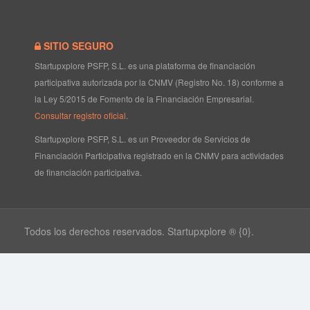
SITIO SEGURO
Startupxplore PSFP, S.L. es una plataforma de financiación
participativa autorizada por la CNMV (Registro No. 18) conforme a
la Ley 5/2015 de Fomento de la Financiación Empresarial.
Consultar registro oficial
.
Startupxplore PSFP, S.L. es un Proveedor de Servicios de
Financiación Participativa registrado en la CNMV para actividades
de financiación participativa.
Todos los derechos reservados. Startupxplore ® {0}.