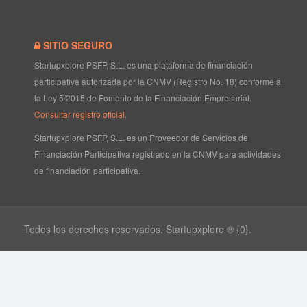
SITIO SEGURO
Startupxplore PSFP, S.L. es una plataforma de financiación
participativa autorizada por la CNMV (Registro No. 18) conforme a
la Ley 5/2015 de Fomento de la Financiación Empresarial.
Consultar registro oficial
.
Startupxplore PSFP, S.L. es un Proveedor de Servicios de
Financiación Participativa registrado en la CNMV para actividades
de financiación participativa.
Todos los derechos reservados. Startupxplore ® {0}.