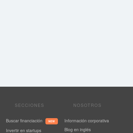
SECCIONES
NOSOTROS
Buscar financiación
Información corporativa
NEW
Blog en inglés
Invertir en startups