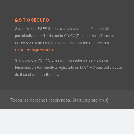
SITIO SEGURO
Startupxplore PSFP, S.L. es una plataforma de financiación
participativa autorizada por la CNMV (Registro No. 18) conforme a
la Ley 5/2015 de Fomento de la Financiación Empresarial.
Consultar registro oficial
.
Startupxplore PSFP, S.L. es un Proveedor de Servicios de
Financiación Participativa registrado en la CNMV para actividades
de financiación participativa.
Todos los derechos reservados. Startupxplore ® {0}.