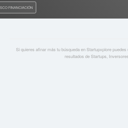
SCO FINANCIACIÓN
Si quieres afinar más tu búsqueda en Startupxplore puedes usa
resultados de Startups, Inversore