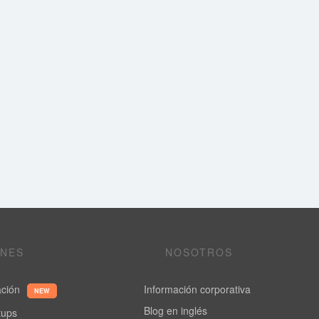
ONES
NOSOTROS
ación
Información corporativa
NEW
Blog en inglés
rtups