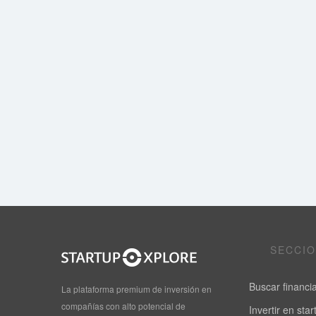
SECCI
Buscar financi
La plataforma premium de inversión en
compañías con alto potencial de
Invertir en sta