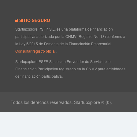
SITIO SEGURO
Startupxplore PSFP, S.L. es una plataforma de financiación
participativa autorizada por la CNMV (Registro No. 18) conforme a
la Ley 5/2015 de Fomento de la Financiación Empresarial.
Consultar registro oficial
.
Startupxplore PSFP, S.L. es un Proveedor de Servicios de
Financiación Participativa registrado en la CNMV para actividades
de financiación participativa.
Todos los derechos reservados. Startupxplore ® {0}.