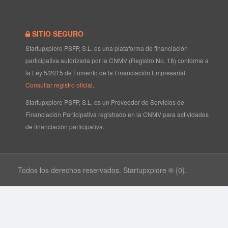
SITIO SEGURO
Startupxplore PSFP, S.L. es una plataforma de financiación
participativa autorizada por la CNMV (Registro No. 18) conforme a
la Ley 5/2015 de Fomento de la Financiación Empresarial.
Consultar registro oficial
.
Startupxplore PSFP, S.L. es un Proveedor de Servicios de
Financiación Participativa registrado en la CNMV para actividades
de financiación participativa.
Todos los derechos reservados. Startupxplore ® {0}.