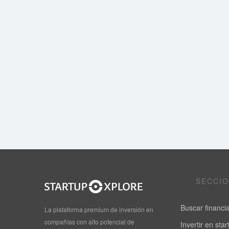
SECCI
Buscar financi
La plataforma premium de inversión en
compañías con alto potencial de
Invertir en sta