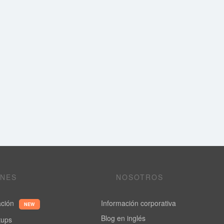
ONES
NOSOTROS
ación
Información corporativa
NEW
Blog en inglés
rtups