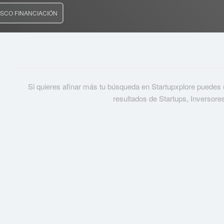
SCO FINANCIACIÓN
Si quieres afinar más tu búsqueda en Startupxplore puedes usa
resultados de Startups, Inversore