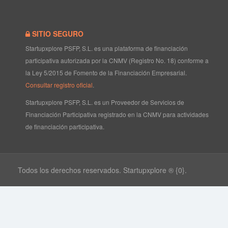
SITIO SEGURO
Startupxplore PSFP, S.L. es una plataforma de financiación
participativa autorizada por la CNMV (Registro No. 18) conforme a
la Ley 5/2015 de Fomento de la Financiación Empresarial.
Consultar registro oficial
.
Startupxplore PSFP, S.L. es un Proveedor de Servicios de
Financiación Participativa registrado en la CNMV para actividades
de financiación participativa.
Todos los derechos reservados. Startupxplore ® {0}.