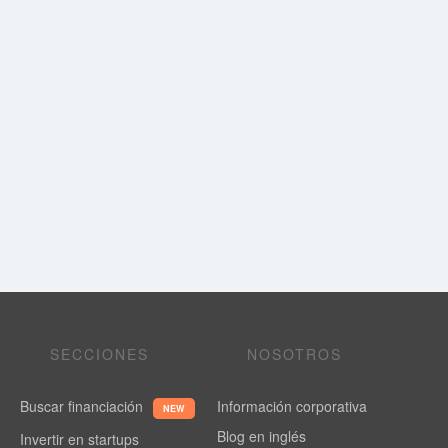
SECCIONES
NOSOTROS
Buscar financiación
Información corporativa
NEW
Blog en inglés
Invertir en startups