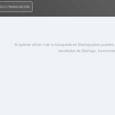
SCO FINANCIACIÓN
Si quieres afinar más tu búsqueda en Startupxplore puedes usa
resultados de Startups, Inversore