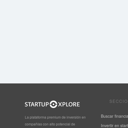
SECCI
Buscar financi
La plataforma premium de inversión en
compañías con alto potencial de
Invertir en sta