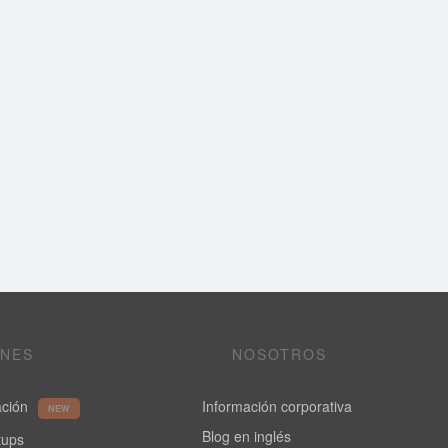
ONES
NOSOTROS
ación
Información corporativa
NEW
Blog en inglés
rtups