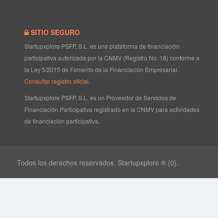
SITIO SEGURO
Startupxplore PSFP, S.L. es una plataforma de financiación
participativa autorizada por la CNMV (Registro No. 18) conforme a
la Ley 5/2015 de Fomento de la Financiación Empresarial.
Consultar registro oficial
.
Startupxplore PSFP, S.L. es un Proveedor de Servicios de
Financiación Participativa registrado en la CNMV para actividades
de financiación participativa.
Todos los derechos reservados. Startupxplore ® {0}.