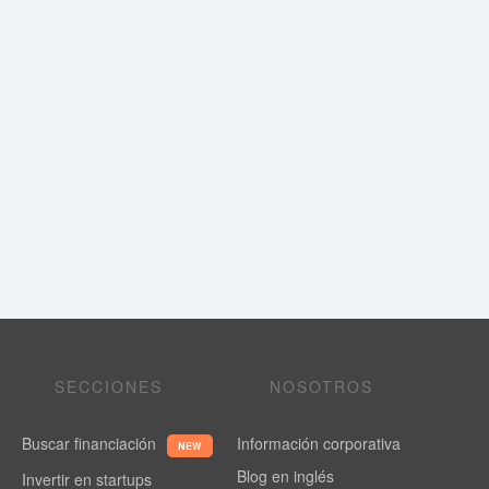
SECCIONES
NOSOTROS
Buscar financiación
Información corporativa
NEW
Blog en inglés
Invertir en startups