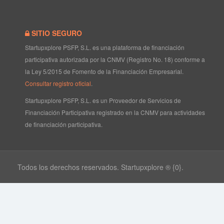
SITIO SEGURO
Startupxplore PSFP, S.L. es una plataforma de financiación
participativa autorizada por la CNMV (Registro No. 18) conforme a
la Ley 5/2015 de Fomento de la Financiación Empresarial.
Consultar registro oficial
.
Startupxplore PSFP, S.L. es un Proveedor de Servicios de
Financiación Participativa registrado en la CNMV para actividades
de financiación participativa.
Todos los derechos reservados. Startupxplore ® {0}.