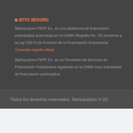
SITIO SEGURO
Startupxplore PSFP, S.L. es una plataforma de financiación
participativa autorizada por la CNMV (Registro No. 18) conforme a
la Ley 5/2015 de Fomento de la Financiación Empresarial.
Consultar registro oficial
.
Startupxplore PSFP, S.L. es un Proveedor de Servicios de
Financiación Participativa registrado en la CNMV para actividades
de financiación participativa.
Todos los derechos reservados. Startupxplore ® {0}.