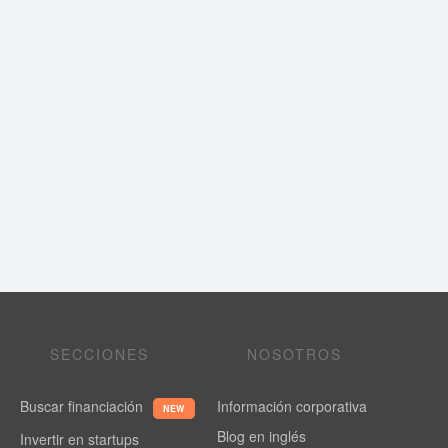
SECCIONES
NOSOTROS
Buscar financiación
Información corporativa
NEW
Blog en inglés
Invertir en startups