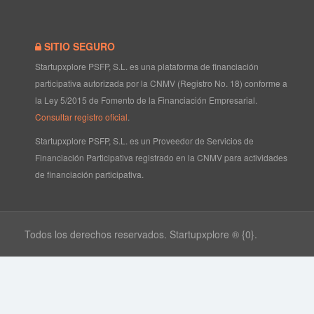
SITIO SEGURO
Startupxplore PSFP, S.L. es una plataforma de financiación
participativa autorizada por la CNMV (Registro No. 18) conforme a
la Ley 5/2015 de Fomento de la Financiación Empresarial.
Consultar registro oficial
.
Startupxplore PSFP, S.L. es un Proveedor de Servicios de
Financiación Participativa registrado en la CNMV para actividades
de financiación participativa.
Todos los derechos reservados. Startupxplore ® {0}.