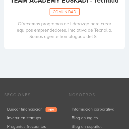
TEAM ACADEMY EUSKADI - Tecnalia
COMUNIDAD
Ofrecemos programas de liderazgo para crear
equipos emprendedores. Iniciativa de Tecnalia.
Somos agente homologado del S...
SECCIONES
NOSOTROS
Buscar financiación
Información corporativa
NEW
Invertir en startups
Blog en inglés
Preguntas frecuentes
Blog en español