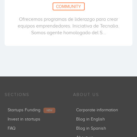
COMMUNITY
Ofrecemos programas de liderazgo para crear
equipos emprendedores. Iniciativa de Tecnalia.
Somos agente homologado del S...
SECTIONS
ABOUT US
Startups Funding
Corporate information
NEW
Invest in startups
Blog in English
FAQ
Blog in Spanish