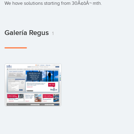
We have solutions starting from 30Ã¢âÂ¬ mth.
Galería Regus
1