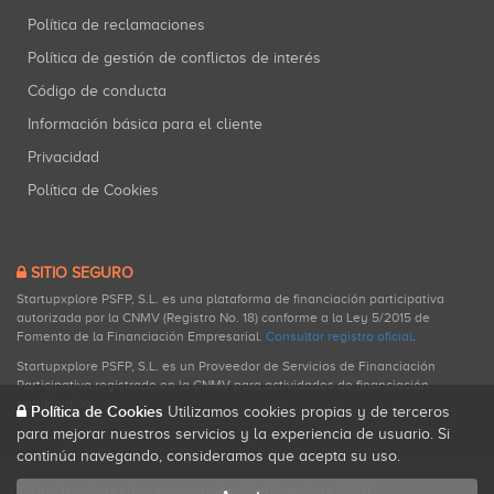
Política de reclamaciones
Política de gestión de conflictos de interés
Código de conducta
Información básica para el cliente
Privacidad
Política de Cookies
SITIO SEGURO
Startupxplore PSFP, S.L. es una plataforma de financiación participativa
autorizada por la CNMV (Registro No. 18) conforme a la Ley 5/2015 de
Fomento de la Financiación Empresarial.
Consultar registro oficial
.
Startupxplore PSFP, S.L. es un Proveedor de Servicios de Financiación
Participativa registrado en la CNMV para actividades de financiación
participativa.
Política de Cookies
Utilizamos cookies propias y de terceros
para mejorar nuestros servicios y la experiencia de usuario. Si
continúa navegando, consideramos que acepta su uso.
Todos los derechos reservados. Startupxplore ® {0}.