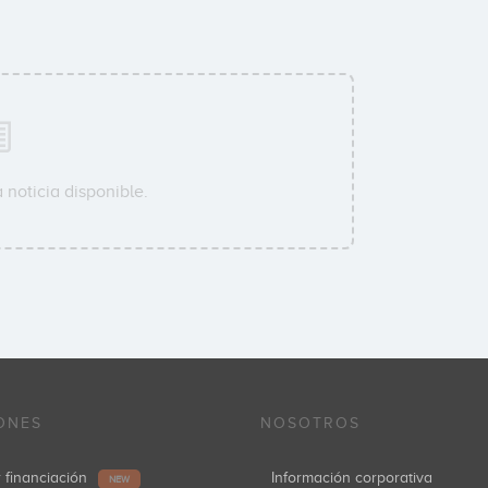
 noticia disponible.
ONES
NOSOTROS
r financiación
Información corporativa
NEW