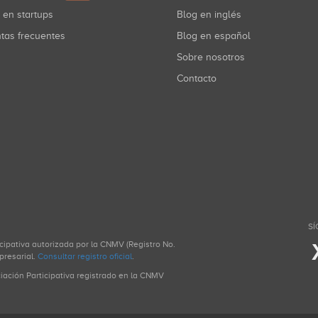
r en startups
Blog en inglés
ntas frecuentes
Blog en español
Sobre nosotros
Contacto
SÍ
icipativa autorizada por la CNMV (Registro No.
presarial.
Consultar registro oficial
.
ciación Participativa registrado en la CNMV