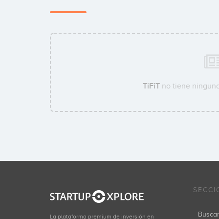
TiFiT
no tiene ninguna
SECCI
Busca
La plataforma premium de inversión en