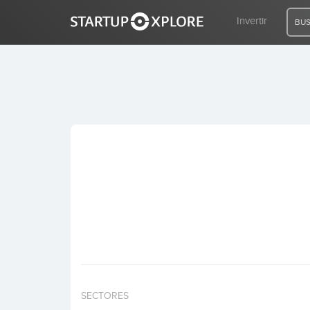
Invertir
BUS
BUSCO FINANCIACIÓN
REGISTRO
ACCESO
Inicio
Invertir
SECTORES