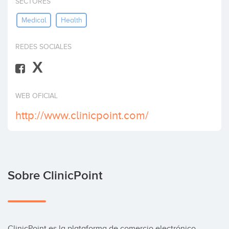
SECTORES
Invertir
Medical
Health
REDES SOCIALES
X
WEB OFICIAL
http://www.clinicpoint.com/
Sobre ClinicPoint
ClinicPoint es la plataforma de comercio electrónico 