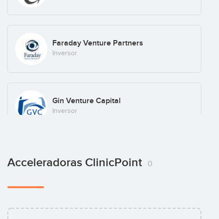
Faraday Venture Partners
Inversor
Gin Venture Capital
Inversor
Jaime Sendagorta
Acceleradoras ClinicPoint
0
Inversor
Ona Capital