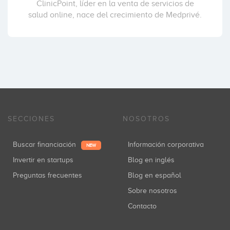
ClinicPoint, líder en la venta de servicios de
salud online, nace del crecimiento de Medprivé.
SECCIONES
NOSOTROS
Buscar financiación
Información corporativa
NEW
Invertir en startups
Blog en inglés
Preguntas frecuentes
Blog en español
Sobre nosotros
Contacto