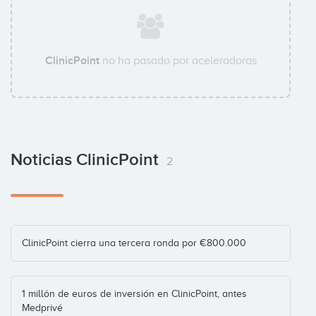
Inversor
ClinicPoint
no ha pasado por aceleradoras
Albert Armengol
Business Angel
Noticias ClinicPoint
Albert Hurtado
2
Business Angel
Julio Arias
ClinicPoint cierra una tercera ronda por €800.000
Business Angel
1 millón de euros de inversión en ClinicPoint, antes
Medprivé