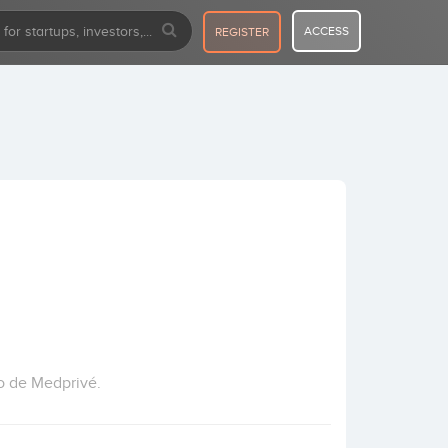
ACCESS
REGISTER
to de Medprivé.