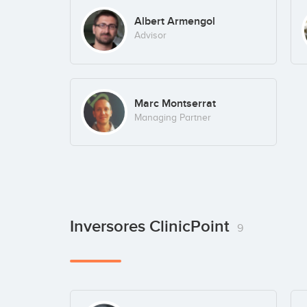
Albert Armengol
Advisor
Marc Montserrat
Managing Partner
Inversores ClinicPoint
9