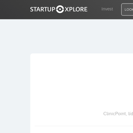
Invest
LOOK
LOOKING FOR FUNDING?
REGISTER
ACCESS
Home
Invest
ClinicPoint, l