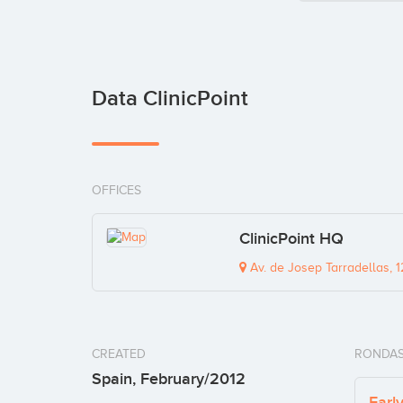
Data ClinicPoint
OFFICES
ClinicPoint HQ
Av. de Josep Tarradellas, 
CREATED
RONDAS
Spain, February/2012
Earl