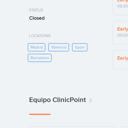
06/20
STATUS
Closed
Earl
09/20
LOCATIONS
Madrid
Valencia
Spain
Earl
Barcelona
Equipo ClinicPoint
3