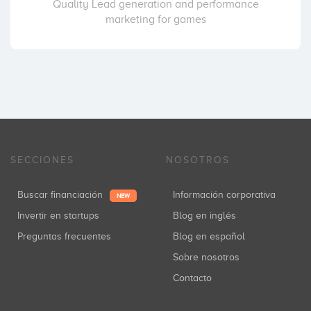
Quality Lead generation and performance
marketing for games
SECCIONES
NOSOTROS
Buscar financiación
Información corporativa
NEW
Invertir en startups
Blog en inglés
Preguntas frecuentes
Blog en español
Sobre nosotros
Contacto