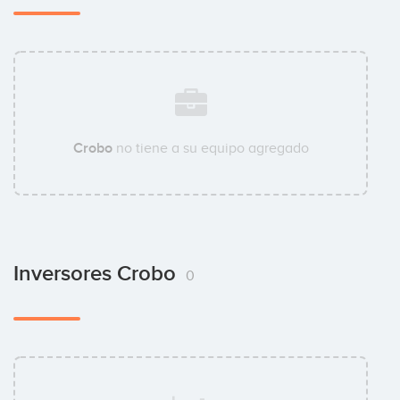
Crobo
no tiene a su equipo agregado
Inversores Crobo
0