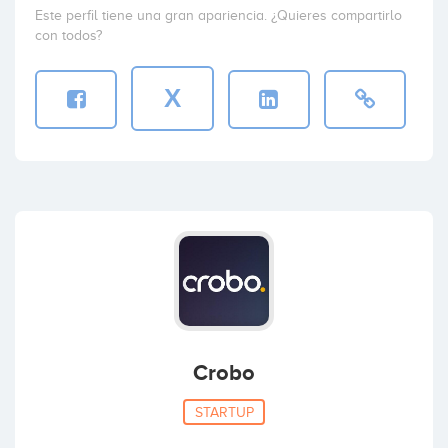
Este perfil tiene una gran apariencia. ¿Quieres compartirlo
con todos?
X
Crobo
STARTUP