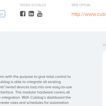
REDES SOCIALES
WEB OFICIAL
http://www.cub
gs
C
 with the purpose to give total control to 
log is able to integrate all existing 
b”/wired devices too) into one easy-to-use 
nterface. The modular hardware covers all 
 integration. With Cubilog’s dashboard the 
create rules and schedules for automation