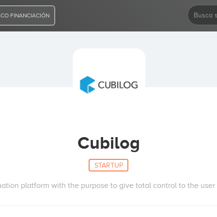
CO FINANCIACIÓN
Cubilog
STARTUP
tion platform with the purpose to give total control to the use