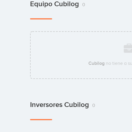
Equipo Cubilog
0
Cubilog
no tiene a s
Inversores Cubilog
0