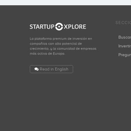
SECCI
Busca
La plataforma premium de inversión en
compañías con alto potencial de
Inverti
crecimiento, y la comunidad de empresas
más activa de Europa.
Pregu
Read in English