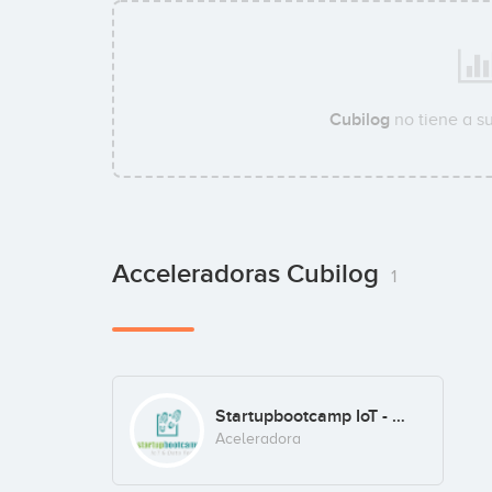
Cubilog
no tiene a s
Acceleradoras Cubilog
1
Startupbootcamp IoT - Data Tech
Aceleradora