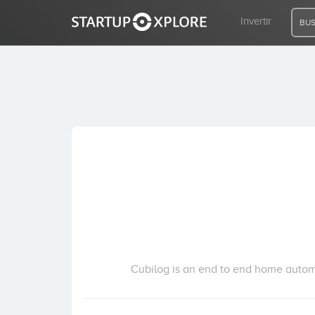
Invertir
BUS
BUSCO FINANCIACIÓN
REGISTRO
ACCESO
Inicio
Invertir
Cubilog is an end to end home automa