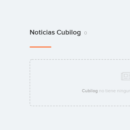
Noticias Cubilog
0
Cubilog
no tiene ningun