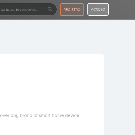
ACCESO
REGISTRO
r over any brand of smart home device