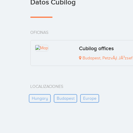
Datos Cubilog
OFICINAS
Cubilog offices
Budapest, PetzvÃ¡l JÃ³zsef 
LOCALIZACIONES
Hungary
Budapest
Europe