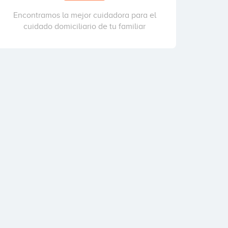
Encontramos la mejor cuidadora para el
cuidado domiciliario de tu familiar