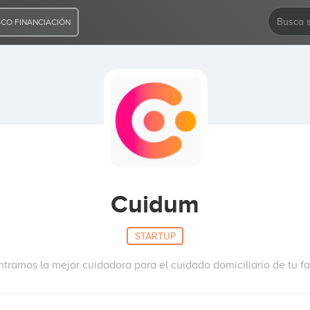
CO FINANCIACIÓN
Cuidum
STARTUP
tramos la mejor cuidadora para el cuidado domiciliario de tu fa