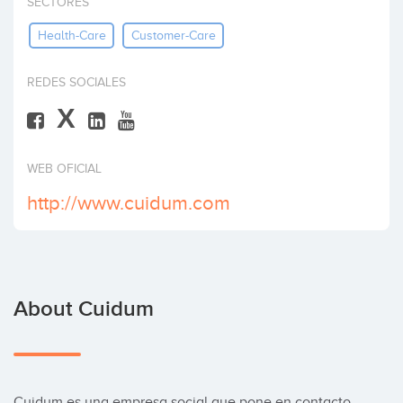
SECTORES
Invest
Health-Care
Customer-Care
REDES SOCIALES
X
WEB OFICIAL
http://www.cuidum.com
About Cuidum
Cuidum es una empresa social que pone en contacto 