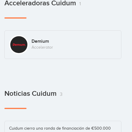
Toubkal Partners
Acceleradoras Cuidum
1
Investor
Aitor Sancho
Demium
Business Angel
Accelerator
Guillem Serra
Business Angel
Noticias Cuidum
3
Sacha Fuentes
Business Angel
Cuidum cierra una ronda de financiación de €500.000