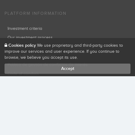
PLATFORM INFORMATION
Investment criteria
Our investment process
Cookies policy
We use proprietary and third-party cookies to
Terms of Service
improve our services and user experience. If you continue to
Política de reclamaciones
browse, we believe you accept its use.
Política de gestión de conflictos de interés
Accept
Code of conduct
Customer basic information
Privacy policy
Cookies policy
SECURE SITE
Startupxplore PSFP, S.L. is a participatory financing platform authorized by