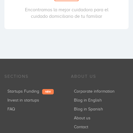
Encontramos la mejor cuidadora para el
cuidado domiciliario de tu familiar
SECTIONS
ABOUT US
Startups Funding
Corporate information
NEW
Invest in startups
Blog in English
FAQ
Blog in Spanish
About us
Contact