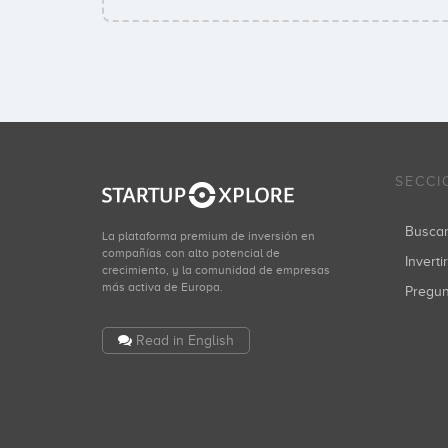
SECCI
Busca
La plataforma premium de inversión en
compañías con alto potencial de
Inverti
crecimiento, y la comunidad de empresas
más activa de Europa.
Pregu
Read in English