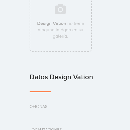
Design Vation
no tiene
ninguna imágen en su
galería.
Datos Design Vation
OFICINAS
LOCALIZACIONES