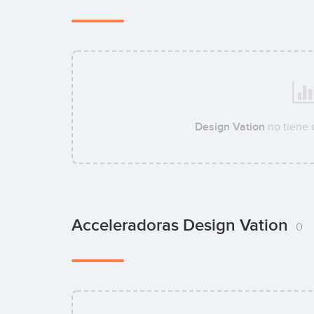
Design Vation
no tiene 
Acceleradoras Design Vation
0