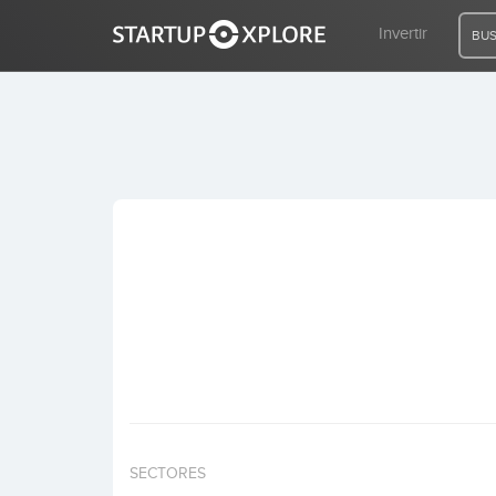
Invertir
BUS
BUSCO FINANCIACIÓN
REGISTRO
ACCESO
Inicio
Invertir
SECTORES