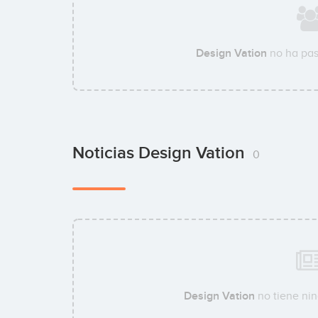
Design Vation
no ha pas
Noticias Design Vation
0
Design Vation
no tiene nin