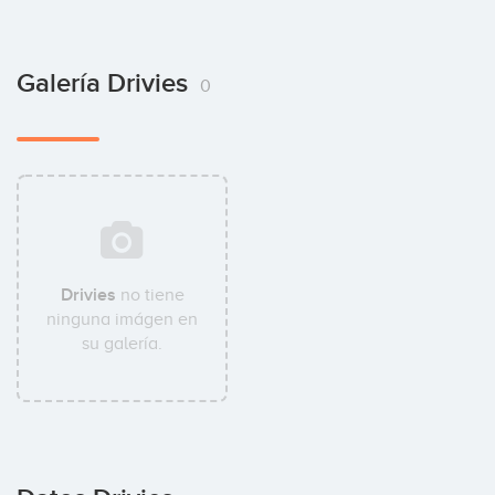
Galería Drivies
0
Drivies
no tiene
ninguna imágen en
su galería.