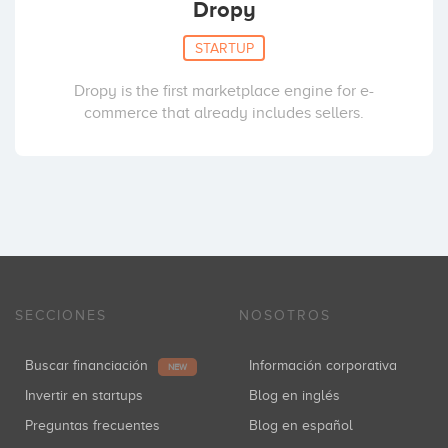
Dropy
STARTUP
Dropy is the first marketplace engine for e-
commerce that already includes sellers.
SECCIONES
NOSOTROS
Buscar financiación
Información corporativa
NEW
Invertir en startups
Blog en inglés
Preguntas frecuentes
Blog en español