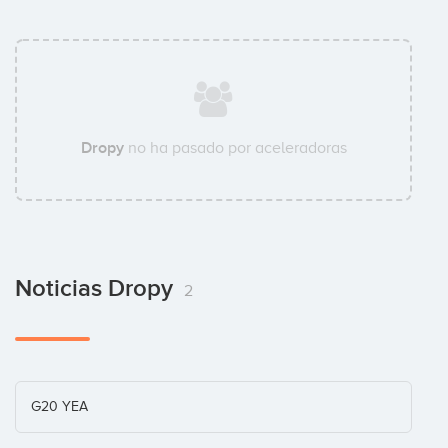
Dropy
no ha pasado por aceleradoras
Noticias Dropy
2
G20 YEA