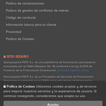
Política de reclamaciones
Política de gestión de conflictos de interés
Código de conducta
Información básica para el cliente
Privacidad
Política de Cookies
SITIO SEGURO
Startupxplore PSFP, S.L. es una plataforma de financiación participativa
autorizada por la CNMV (Registro No. 18) conforme a la Ley 5/2015 de
Fomento de la Financiación Empresarial.
Consultar registro oficial
.
Startupxplore PSFP, S.L. es un Proveedor de Servicios de Financiación
Participativa registrado en la CNMV para actividades de financiación
participativa.
Política de Cookies
Utilizamos cookies propias y de terceros
para mejorar nuestros servicios y la experiencia de usuario. Si
continúa navegando, consideramos que acepta su uso.
Todos los derechos reservados. Startupxplore ® {0}.
Aceptar