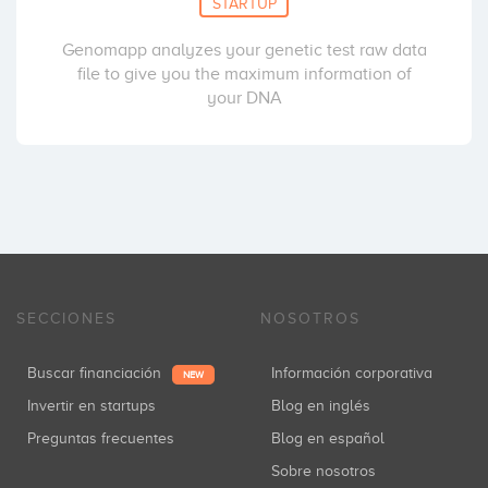
STARTUP
Genomapp analyzes your genetic test raw data
file to give you the maximum information of
your DNA
SECCIONES
NOSOTROS
Buscar financiación
Información corporativa
NEW
Invertir en startups
Blog en inglés
Preguntas frecuentes
Blog en español
Sobre nosotros