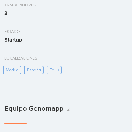
TRABAJADORES
3
ESTADO
Startup
LOCALIZACIONES
Madrid
España
Eeuu
Equipo Genomapp
2