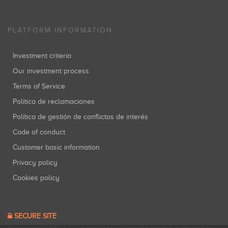
PLATFORM INFORMATION
Investment criteria
Our investment process
Terms of Service
Política de reclamaciones
Política de gestión de conflictos de interés
Code of conduct
Customer basic information
Privacy policy
Cookies policy
SECURE SITE
Startupxplore PSFP, S.L. is a participatory financing platform authorized by