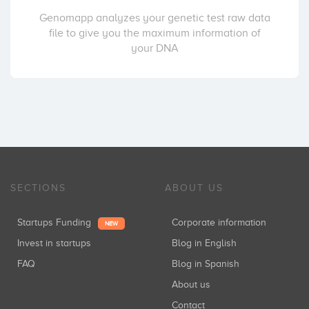
Genomapp analyzes your genetic test raw data
file to give you the maximum information of
your DNA
SECTIONS
ABOUT US
Startups Funding
Corporate information
NEW
Invest in startups
Blog in English
FAQ
Blog in Spanish
About us
Contact