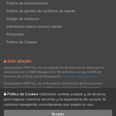
Política de reclamaciones
Política de gestión de conflictos de interés
Código de conducta
Información básica para el cliente
Privacidad
Política de Cookies
SITIO SEGURO
Startupxplore PSFP, S.L. es una plataforma de financiación participativa
autorizada por la CNMV (Registro No. 18) conforme a la Ley 5/2015 de
Fomento de la Financiación Empresarial.
Consultar registro oficial
.
Startupxplore PSFP, S.L. es un Proveedor de Servicios de Financiación
Participativa registrado en la CNMV para actividades de financiación
participativa.
Política de Cookies
Utilizamos cookies propias y de terceros
para mejorar nuestros servicios y la experiencia de usuario. Si
continúa navegando, consideramos que acepta su uso.
Todos los derechos reservados. Startupxplore ® {0}.
Aceptar