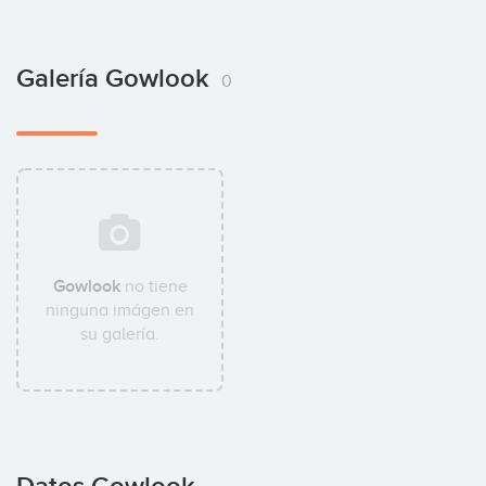
Galería Gowlook
0
Gowlook
no tiene
ninguna imágen en
su galería.