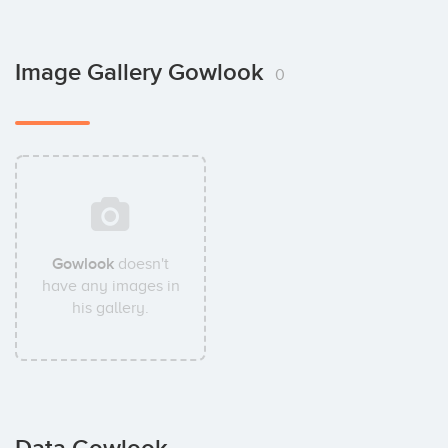
Image Gallery Gowlook
0
Gowlook
doesn't
have any images in
his gallery.