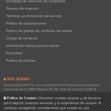
Estrategia de selección de compañías
Proceso de inversión
Términos y condiciones del servicio
Política de reclamaciones
Política de gestión de conflictos de interés
Código de conducta
Información básica para el cliente
Privacidad
Política de Cookies
SITIO SEGURO
Startupxplore PSFP, S.L. es una plataforma de financiación participativa
autorizada por la CNMV (Registro No. 18) conforme a la Ley 5/2015 de
Fomento de la Financiación Empresarial.
Consultar registro oficial
.
Política de Cookies
Utilizamos cookies propias y de terceros
Startupxplore PSFP, S.L. es un Proveedor de Servicios de Financiación
para mejorar nuestros servicios y la experiencia de usuario. Si
Participativa registrado en la CNMV para actividades de financiación
continúa navegando, consideramos que acepta su uso.
participativa.