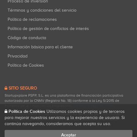
Proceso de inversión
Términos y condiciones del servicio
Política de reclamaciones
Política de gestión de conflictos de interés
Código de conducta
Información básica para el cliente
Privacidad
Política de Cookies
SITIO SEGURO
Startupxplore PSFP, S.L. es una plataforma de financiación participativa
autorizada por la CNMV (Registro No. 18) conforme a la Ley 5/2015 de
Fomento de la Financiación Empresarial.
Consultar registro oficial
.
Política de Cookies
Utilizamos cookies propias y de terceros
Startupxplore PSFP, S.L. es un Proveedor de Servicios de Financiación
para mejorar nuestros servicios y la experiencia de usuario. Si
Participativa registrado en la CNMV para actividades de financiación
continúa navegando, consideramos que acepta su uso.
participativa.
Aceptar