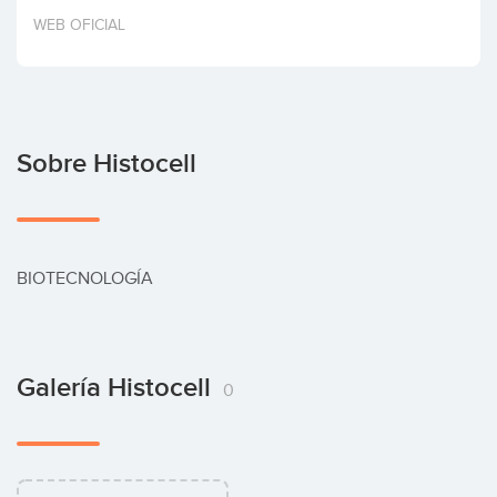
Invertir
WEB OFICIAL
Sobre Histocell
BIOTECNOLOGÍA
Galería Histocell
0