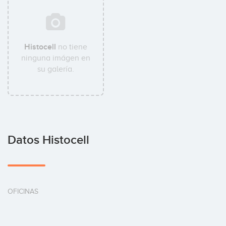
Histocell
no tiene
ninguna imágen en
su galería.
Datos Histocell
OFICINAS