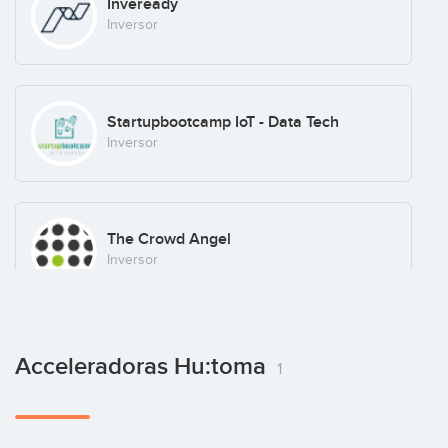
Inveready
Inversor
Startupbootcamp IoT - Data Tech
Inversor
The Crowd Angel
Inversor
Acceleradoras Hu:toma
1