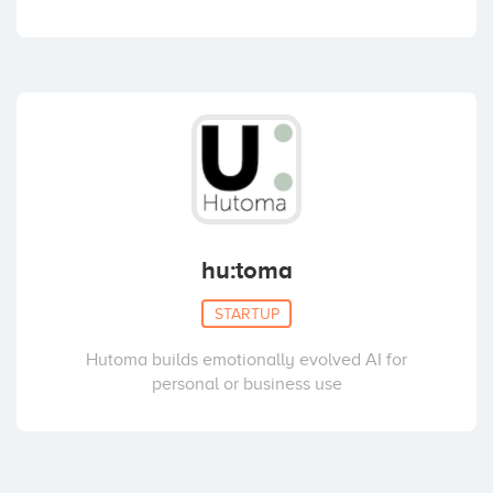
hu:toma
STARTUP
Hutoma builds emotionally evolved AI for
personal or business use