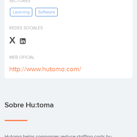
SECTORES
Invertir
Learning
Software
REDES SOCIALES
X
WEB OFICIAL
http://www.hutoma.com/
Sobre Hu:toma
Hutoma helps companies reduce staffing costs by 