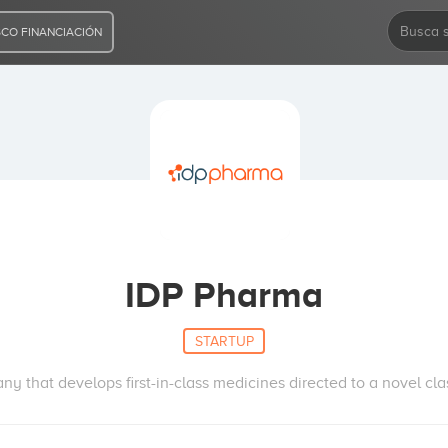
CO FINANCIACIÓN
IDP Pharma
STARTUP
y that develops first-in-class medicines directed to a novel clas