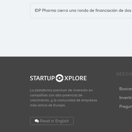
IDP Pharma cierra una ronda de financiación de dos 
SECCI
Busca
La plataforma premium de inversión en
compañías con alto potencial de
Inverti
crecimiento, y la comunidad de empresas
más activa de Europa.
Pregu
Read in English