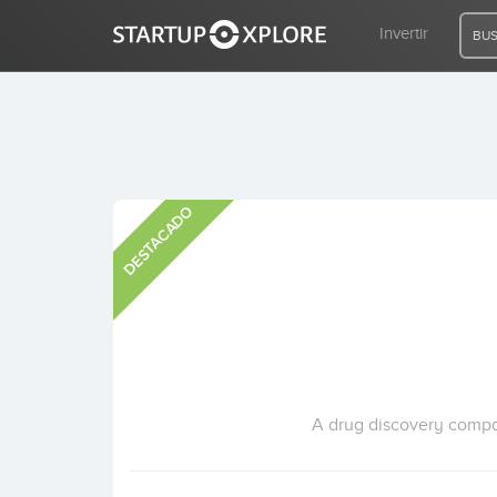
Invertir
BUS
BUSCO FINANCIACIÓN
DESTACADO
REGISTRO
ACCESO
Inicio
Invertir
A drug discovery compan