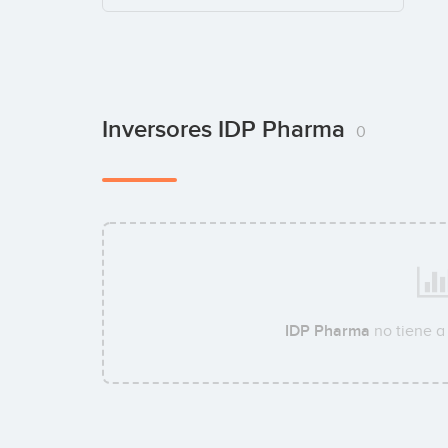
Inversores IDP Pharma
0
IDP Pharma
no tiene a