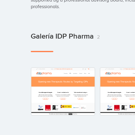
supported by a professional advisory board, incl
professionals.
Galería IDP Pharma
2