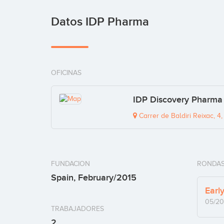
Datos IDP Pharma
OFICINAS
IDP Discovery Pharma S
Carrer de Baldiri Reixac, 
FUNDACION
RONDAS
Spain, February/2015
Earl
05/20
TRABAJADORES
2