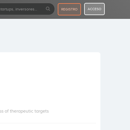
ACCESO
REGISTRO
s of therapeutic targets