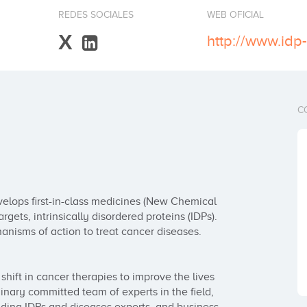
REDES SOCIALES
WEB OFICIAL
X
http://www.id
C
lops first-in-class medicines (New Chemical 
rgets, intrinsically disordered proteins (IDPs). 
nisms of action to treat cancer diseases. 
shift in cancer therapies to improve the lives 
inary committed team of experts in the field, 