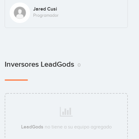
Jared Cusi
Programador
Inversores LeadGods
0
LeadGods
no tiene a su equipo agregado