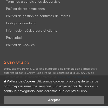
Términos y condiciones del servicio
Política de reclamaciones
Política de gestión de conflictos de interés
Código de conducta
Información básica para el cliente
Privacidad
Política de Cookies
SITIO SEGURO
Startupxplore PSFP, S.L. es una plataforma de financiación participativa
autorizada por la CNMV (Registro No. 18) conforme a la Ley 5/2015 de
Fomento de la Financiación Empresarial.
Consultar registro oficial
.
Política de Cookies
Utilizamos cookies propias y de terceros
Startupxplore PSFP, S.L. es un Proveedor de Servicios de Financiación
para mejorar nuestros servicios y la experiencia de usuario. Si
Participativa registrado en la CNMV para actividades de financiación
continúa navegando, consideramos que acepta su uso.
participativa.
Aceptar