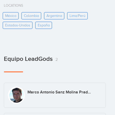
LOCATIONS
México
Colombia
Argentina
Lima/perú
Estados-Unidos
España
Equipo LeadGods
2
Marco Antonio Sanz Molina Prados