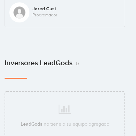
Jared Cusi
Programador
Inversores LeadGods
0
LeadGods
no tiene a su equipo agregado