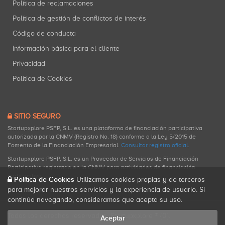
Política de reclamaciones
Política de gestión de conflictos de interés
Código de conducta
Información básica para el cliente
Privacidad
Política de Cookies
SITIO SEGURO
Startupxplore PSFP, S.L. es una plataforma de financiación participativa
autorizada por la CNMV (Registro No. 18) conforme a la Ley 5/2015 de
Fomento de la Financiación Empresarial.
Consultar registro oficial
.
Startupxplore PSFP, S.L. es un Proveedor de Servicios de Financiación
Participativa registrado en la CNMV para actividades de financiación
participativa.
Política de Cookies
Utilizamos cookies propias y de terceros
para mejorar nuestros servicios y la experiencia de usuario. Si
continúa navegando, consideramos que acepta su uso.
Todos los derechos reservados. Startupxplore ® {0}.
Aceptar