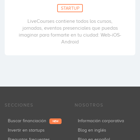
STARTUP
LiveCourses contiene todos los cursos,
jornadas, eventos presenciales que puedas
imaginar para formarte en tu ciudad: Web-iOS-
Android
SECCIONES
NOSOTROS
Buscar financiación
Información corporativa
NEW
Invertir en startups
Blog en inglés
Preguntas frecuentes
Blog en español