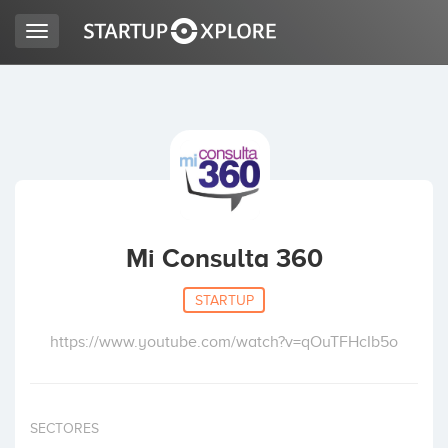
Toggle
navigation
BUSCO FINANCIACIÓN
REGISTRO
ACCESO
Mi Consulta 360
STARTUP
https://www.youtube.com/watch?v=qOuTFHcIb5o
Inicio
SECTORES