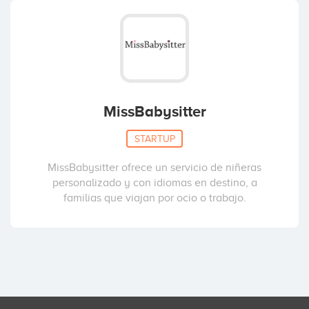
MissBabysitter
STARTUP
MissBabysitter ofrece un servicio de niñeras
personalizado y con idiomas en destino, a
familias que viajan por ocio o trabajo.