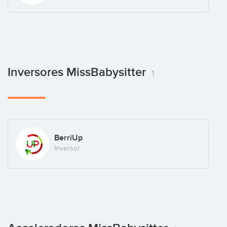
Inversores MissBabysitter
1
BerriUp
Inversor