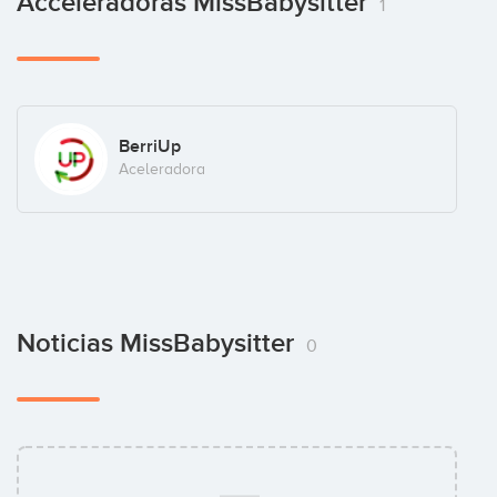
Acceleradoras MissBabysitter
1
BerriUp
Aceleradora
Noticias MissBabysitter
0