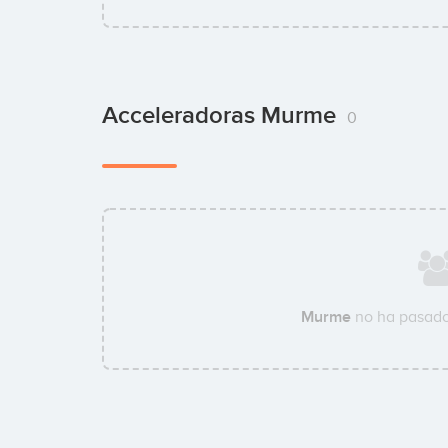
Acceleradoras Murme
0
Murme
no ha pasado