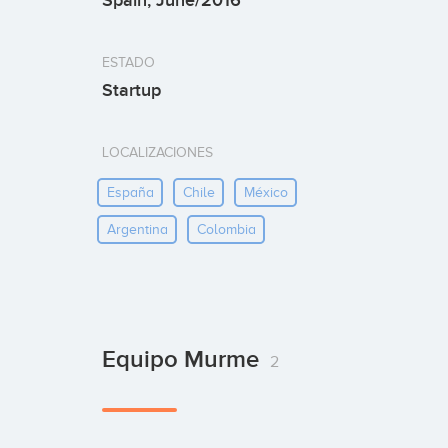
Spain, June/2016
ESTADO
Startup
LOCALIZACIONES
España
Chile
México
Argentina
Colombia
Equipo Murme
2