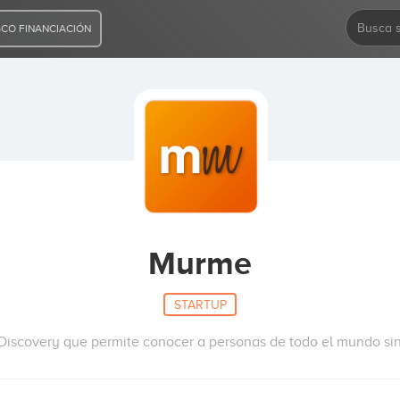
CO FINANCIACIÓN
Murme
STARTUP
iscovery que permite conocer a personas de todo el mundo sin f