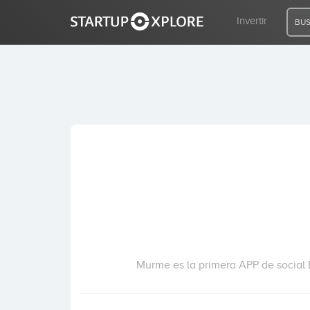
Invertir
BUS
BUSCO FINANCIACIÓN
REGISTRO
ACCESO
Inicio
Invertir
Murme es la primera APP de social D