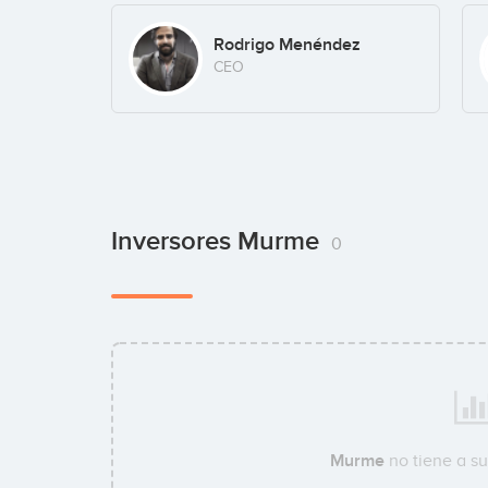
Rodrigo Menéndez
CEO
Inversores Murme
0
Murme
no tiene a s